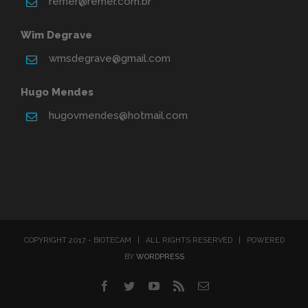
remer@remer.com.br
Wim Degrave
wmsdegrave@gmail.com
Hugo Mendes
hugovmendes@hotmail.com
COPYRIGHT 2017 - BIOTECAM | ALL RIGHTS RESERVED | POWERED
BY
WORDPRESS
Facebook
Twitter
YouTube
Rss
Email